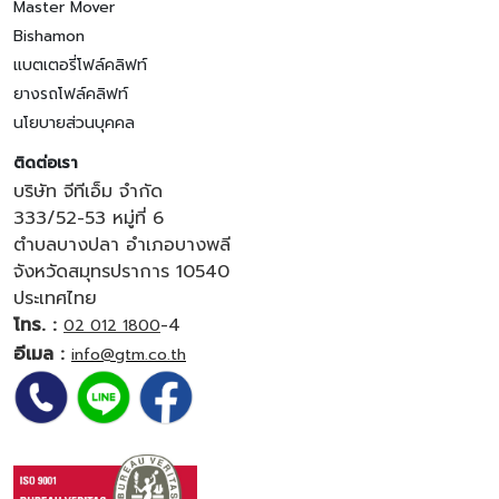
Master Mover
Bishamon
แบตเตอรี่โฟล์คลิฟท์
ยางรถโฟล์คลิฟท์
นโยบายส่วนบุคคล
ติดต่อเรา
บริษัท จีทีเอ็ม จำกัด
333/52-53 หมู่ที่ 6
ตำบลบางปลา อำเภอบางพลี
จังหวัดสมุทรปราการ 10540
ประเทศไทย
โทร. :
-4
02 012 1800
อีเมล :
info@gtm.co.th