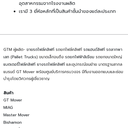
อุตสาหกรรมจากโรงงานผลิต
เรามี 3 ยี่ห้อหลักที่เป็นสินค้าชั้นนำของแต่ละประเภท
GTM ผู้ผลิต-
ขายรถโฟล์คลิฟท์
รถยกโฟล์คลิฟท์
รถแฮนด์ลิฟท์
รถลากพา
เลท
(
Pallet Trucks
) ขนาดเล็กจนถึง
รถยกไฟฟ้าลิเธียม
รถยกขนาดใหญ่
แบตเตอรี่โฟล์คลิฟท์
ยางรถโฟล์คลิฟท์
และอุปกรณ์ขนย้าย มาตรฐานสากล
แบรนด์ GT Mover พร้อมศูนย์บริการครบวงจร มีทีมงานออกแบบและซ่อม
บำรุงโดยวิศวกรผู้เชี่ยวชาญ
สินค้า
GT Mover
MIAG
Master Mover
Bishamon