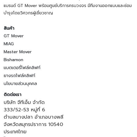
แบรนด์ GT Mover พร้อมศูนย์บริการครบวงจร มีทีมงานออกแบบและซ่อม
บำรุงโดยวิศวกรผู้เชี่ยวชาญ
สินค้า
GT Mover
MIAG
Master Mover
Bishamon
แบตเตอรี่โฟล์คลิฟท์
ยางรถโฟล์คลิฟท์
นโยบายส่วนบุคคล
ติดต่อเรา
บริษัท จีทีเอ็ม จำกัด
333/52-53 หมู่ที่ 6
ตำบลบางปลา อำเภอบางพลี
จังหวัดสมุทรปราการ 10540
ประเทศไทย