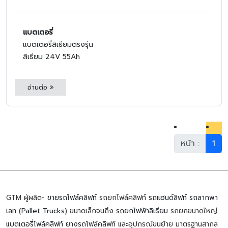
แบตเตอรี่
แบตเตอรี่ลิเธียมตรงรุ่น
ลิเธียม 24V 55Ah
อ่านต่อ
หน้า :
1
GTM ผู้ผลิต-
ขายรถโฟล์คลิฟท์
รถยกโฟล์คลิฟท์
รถแฮนด์ลิฟท์
รถลากพา
เลท
(
Pallet Trucks
) ขนาดเล็กจนถึง
รถยกไฟฟ้าลิเธียม
รถยกขนาดใหญ่
แบตเตอรี่โฟล์คลิฟท์
ยางรถโฟล์คลิฟท์
และอุปกรณ์ขนย้าย มาตรฐานสากล