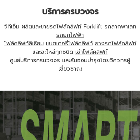
บริการครบวงจร
จีทีเอ็ม ผลิตและ
ขายรถโฟล์คลิฟท์
Forklift
รถลากพาเลท
รถยกไฟฟ้า
โฟล์คลิฟท์ลิเธียม
แบตเตอรี่โฟล์คลิฟท์
ยางรถโฟล์ค​ลิ​ฟท์
และอะไหล่ทุกชนิด
เช่าโฟล์คลิฟท์
ศูนย์บริการครบวงจร และรับซ่อมบำรุงโดยวิศวกรผู้
เชี่ยวชาญ