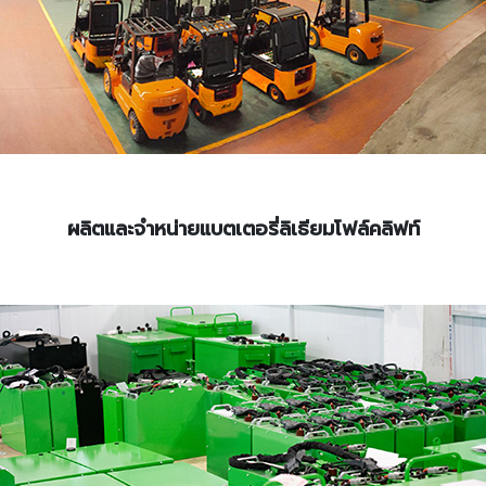
ผลิตและจำหน่ายแบตเตอรี่ลิเธียมโฟล์คลิฟท์