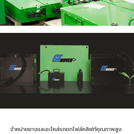
จำหน่ายยางและอะไหล่รถยกโฟล์คลิฟท์คุณภาพสูง