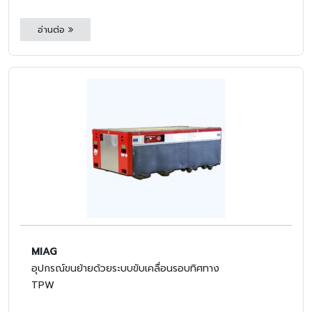
อ่านต่อ
MIAG
อุปกรณ์ขนย้ายด้วยระบบขับเคลื่อนรอบทิศทาง
TPW