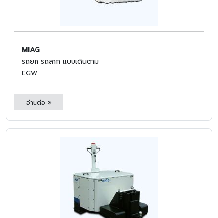
MIAG
รถยก รถลาก แบบเดินตาม
EGW
อ่านต่อ