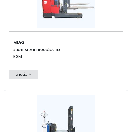
MIAG
รถยก รถลาก แบบเดินตาม
EGM
อ่านต่อ