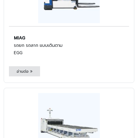
MIAG
รถยก รถลาก แบบเดินตาม
EGG
อ่านต่อ