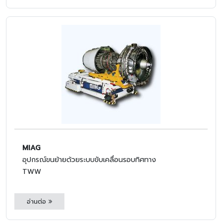
MIAG
อุปกรณ์ขนย้ายด้วยระบบขับเคลื่อนรอบทิศทาง
TWW
อ่านต่อ