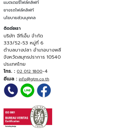
แบตเตอรี่โฟล์คลิฟท์
ยางรถโฟล์คลิฟท์
นโยบายส่วนบุคคล
ติดต่อเรา
บริษัท จีทีเอ็ม จำกัด
333/52-53 หมู่ที่ 6
ตำบลบางปลา อำเภอบางพลี
จังหวัดสมุทรปราการ 10540
ประเทศไทย
โทร. :
-4
02 012 1800
อีเมล :
info@gtm.co.th