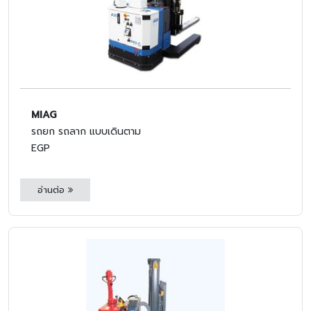
MIAG
รถยก รถลาก แบบเดินตาม
EGP
อ่านต่อ