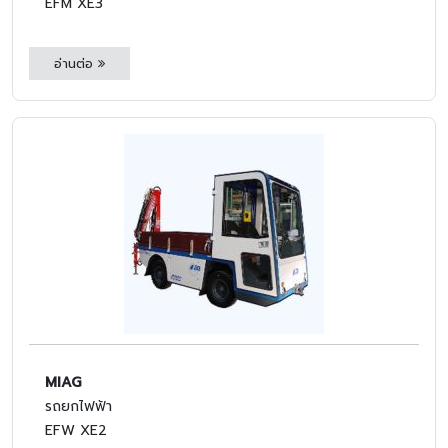
EFM XE3
อ่านต่อ
MIAG
รถยกไฟฟ้า
EFW XE2